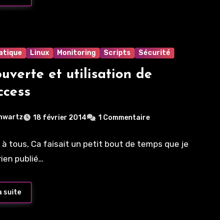
atique
Linux
Monitoring
Scripts
Sécurité
uverte et utilisation de
ccess
hwartz
18 février 2014
1 Commentaire
 à tous, Ca faisait un petit bout de temps que je
rien publié…
a suite