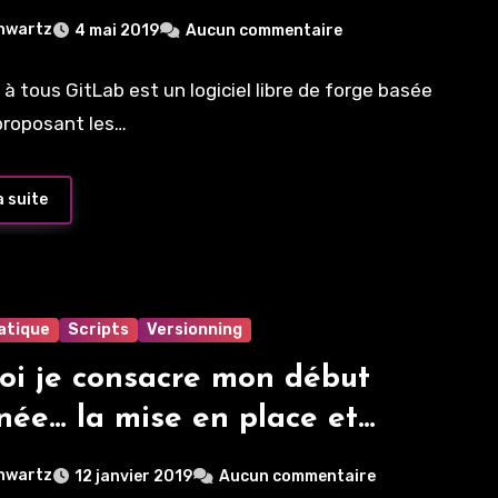
hwartz
4 mai 2019
Aucun commentaire
 à tous GitLab est un logiciel libre de forge basée
 proposant les…
a suite
atique
Scripts
Versionning
oi je consacre mon début
née… la mise en place et
lisation de git
hwartz
12 janvier 2019
Aucun commentaire