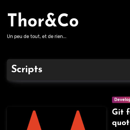
Aller
au
Thor&Co
contenu
principal
Un peu de tout, et de rien...
Scripts
Develo
Git 
quot