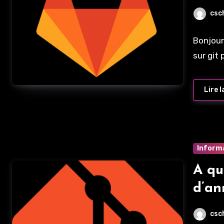
csc
Bonjour
sur git
Lire l
Inform
A qu
d’an
l’uti
csc