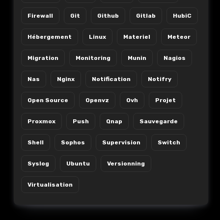
Firewall
Git
Github
Gitlab
HubiC
Hébergement
Linux
Materiel
Meteor
Migration
Monitoring
Munin
Nagios
Nas
Nginx
Notification
Notifry
Open Source
Openvz
Ovh
Projet
Proxmox
Push
Qnap
Sauvegarde
Shell
Sophos
Supervision
Switch
Syslog
Ubuntu
Versionning
Virtualisation