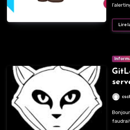
l’alerti
Lire l
Inform
GitL
serv
csc
Bonjour
faudrai