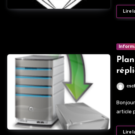
Lire l
Inform
Plan
répl
csc
Bonjour
article
Lire l