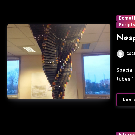
Domot
Script
Nesp
csc
Special
tubes 1
Lire l
Inform