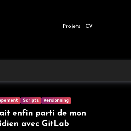
Projets
CV
ppement
Scripts
Versionning
fait enfin parti de mon
idien avec GitLab