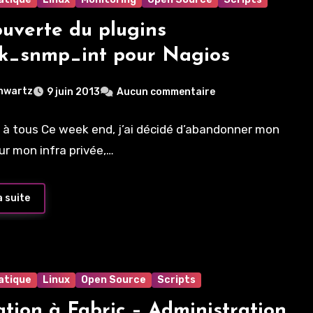
uverte du plugins
k_snmp_int pour Nagios
hwartz
9 juin 2013
Aucun commentaire
 à tous Ce week end, j’ai décidé d’abandonner mon
our mon infra privée,…
a suite
atique
Linux
Open Source
Scripts
iation à Fabric – Administration