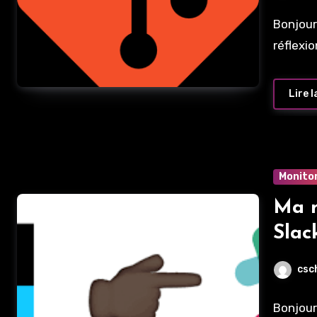
Bonjour
réflexi
Lire l
Monito
Ma n
Slac
csc
Bonjour 