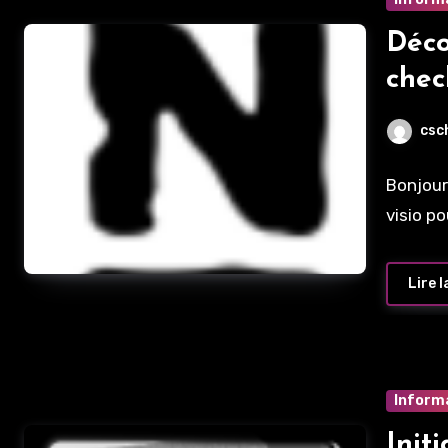
Déco
chec
csc
Bonjour
visio p
Lire l
Inform
Init