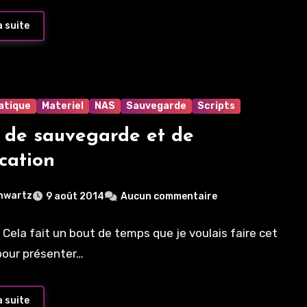
a suite
atique
Materiel
NAS
Sauvegarde
Scripts
 de sauvegarde et de
ication
hwartz
9 août 2014
Aucun commentaire
 Cela fait un bout de temps que je voulais faire cet
 pour présenter…
a suite