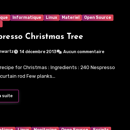
ique
Informatique
Linux
Materiel
Open Source
s
resso Christmas Tree
hwartz
14 décembre 2013
Aucun commentaire
 recipe for Christmas : Ingredients : 240 Nespresso
 curtain rod Few planks…
a suite
atique
Linux
Monitoring
Open Source
Scripts