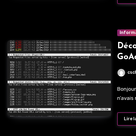
Inform
Déco
GoA
csc
Bonjour
n’avais 
Lire l