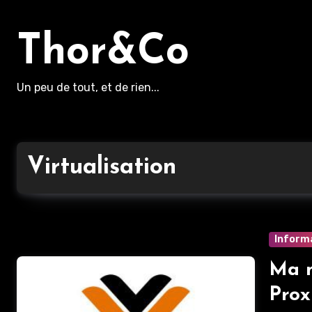
Aller
au
Thor&Co
contenu
principal
Un peu de tout, et de rien...
Virtualisation
Inform
Ma m
Prox