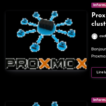
Inform
Pro
clus
csc
Bonjour
Proxmox
Lire l
Inform