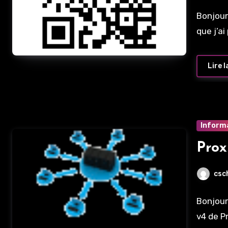
Bonjour
que j’ai
Lire l
Inform
Prox
csc
Bonjour
v4 de 