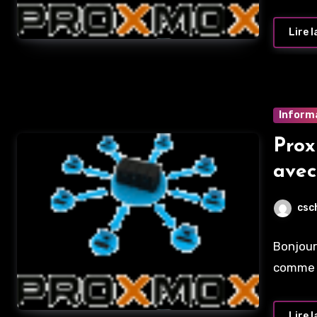
Lire l
Inform
Prox
ave
csc
Bonjour
comme s
Lire l