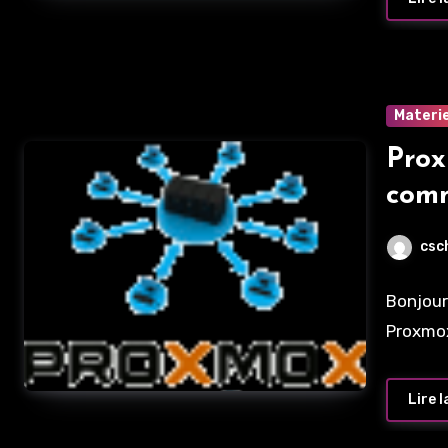
Materie
Prox
com
csc
Bonjour
Proxmox
Lire l