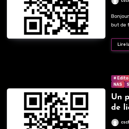
csc
Bonjour
but de 
Lire l
# Edito
NAS
Un p
de l
csc