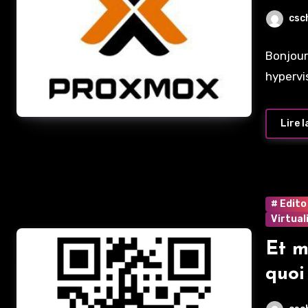
Micr
csc
IBM
Bonjour
hypervi
Lire l
# Edito
Virtual
Et m
quoi