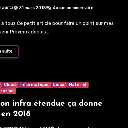
oServer N54L vers un serveur
hwartz
31 mars 2018
Aucun commentaire
 x3650 M3
 à tous Ce petit article pour faire un point sur mes
seur Proxmox depuis…
a suite
Cloud
Informatique
Linux
Materiel
isation
on infra étendue ça donne
 en 2018