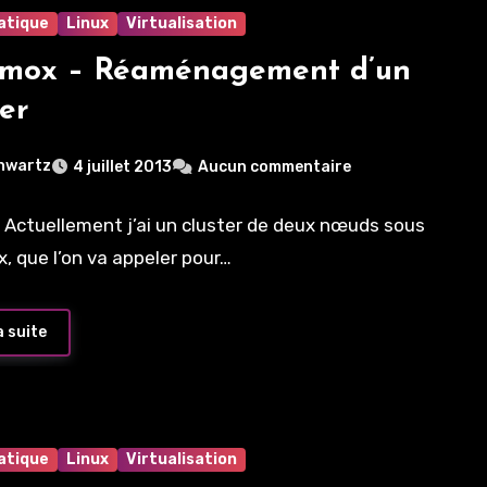
atique
Linux
Virtualisation
xmox – Réaménagement d’un
ter
hwartz
4 juillet 2013
Aucun commentaire
 Actuellement j’ai un cluster de deux nœuds sous
, que l’on va appeler pour…
a suite
atique
Linux
Virtualisation