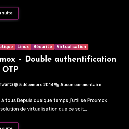
a suite
atique
Linux
Sécurité
Virtualisation
mox – Double authentification
c OTP
hwartz
5 décembre 2014
Aucun commentaire
 à tous Depuis quelque temps j’utilise Proxmox
olution de virtualisation que ce soit…
a suite