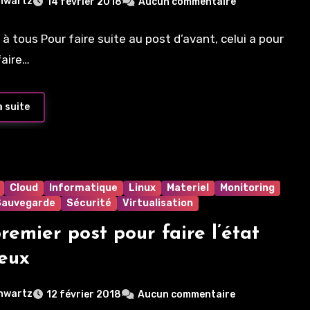
hwartz
14 février 2018
Aucun commentaire
 à tous Pour faire suite au post d’avant, celui a pour
faire…
a suite
Cloud
Informatique
Linux
Materiel
Monitoring
Sauvegarde
Sécurité
Virtualisation
remier post pour faire l’état
ieux
hwartz
12 février 2018
Aucun commentaire