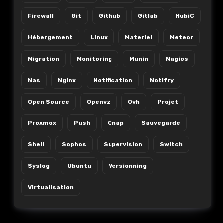
Firewall
Git
Github
Gitlab
HubiC
Hébergement
Linux
Materiel
Meteor
Migration
Monitoring
Munin
Nagios
Nas
Nginx
Notification
Notifry
Open Source
Openvz
Ovh
Projet
Proxmox
Push
Qnap
Sauvegarde
Shell
Sophos
Supervision
Switch
Syslog
Ubuntu
Versionning
Virtualisation