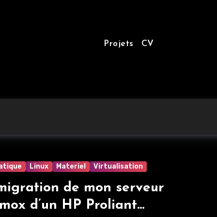
Projets
CV
atique
Linux
Materiel
Virtualisation
igration de mon serveur
mox d’un HP Proliant