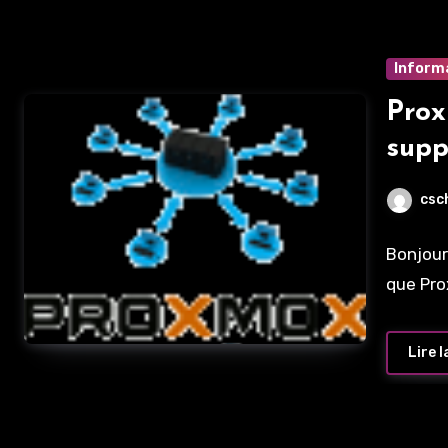
Inform
Prox
supp
csc
Bonjour
que Pro
Lire l