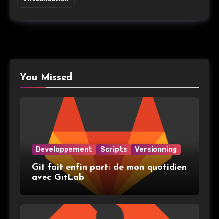
You Missed
Developpement
Scripts
Versionning
Git fait enfin parti de mon quotidien
avec GitLab