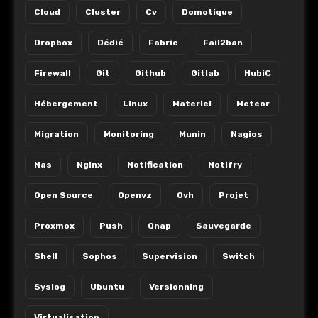
Cloud
Cluster
Cv
Domotique
Dropbox
Dédié
Fabric
Fail2ban
Firewall
Git
Github
Gitlab
HubiC
Hébergement
Linux
Materiel
Meteor
Migration
Monitoring
Munin
Nagios
Nas
Nginx
Notification
Notifry
Open Source
Openvz
Ovh
Projet
Proxmox
Push
Qnap
Sauvegarde
Shell
Sophos
Supervision
Switch
Syslog
Ubuntu
Versionning
Virtualisation