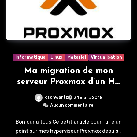
Informatique
Linux
Materiel
Virtualisation
Ma migration de mon
serveur Proxmox d’un HP
Proliant MicroServer N54L
cschwartz
31 mars 2018
vers un serveur IBM x3650
Aucun commentaire
M3
Bonjour à tous Ce petit article pour faire un
point sur mes hyperviseur Proxmox depuis…