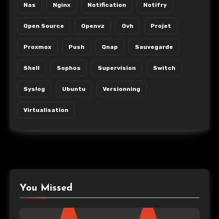
Nas
Nginx
Notification
Notifry
Open Source
Openvz
Ovh
Projet
Proxmox
Push
Qnap
Sauvegarde
Shell
Sophos
Supervision
Switch
Syslog
Ubuntu
Versionning
Virtualisation
You Missed