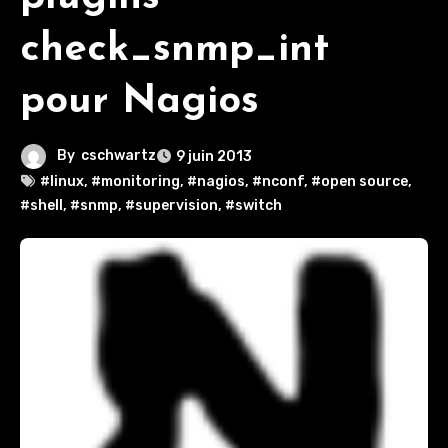
check_snmp_int
pour Nagios
By
cschwartz
9 juin 2013
#linux
,
#monitoring
,
#nagios
,
#nconf
,
#open source
,
#shell
,
#snmp
,
#supervision
,
#switch