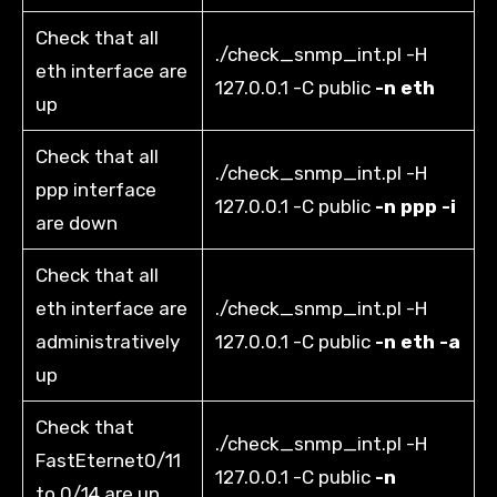
Check that all
./check_snmp_int.pl -H
eth interface are
127.0.0.1 -C public
-n eth
up
Check that all
./check_snmp_int.pl -H
ppp interface
127.0.0.1 -C public
-n ppp -i
are down
Check that all
eth interface are
./check_snmp_int.pl -H
administratively
127.0.0.1 -C public
-n eth -a
up
Check that
./check_snmp_int.pl -H
FastEternet0/11
127.0.0.1 -C public
-n
to 0/14 are up