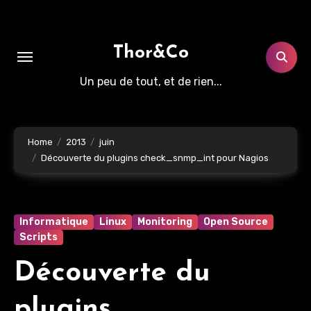
Aller
au
contenu
Thor&Co
principal
Un peu de tout, et de rien...
Home
2013
juin
Découverte du plugins check_snmp_int pour Nagios
Informatique
Linux
Monitoring
Open Source
Scripts
Découverte du
plugins