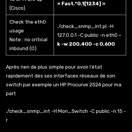
« Fast.*0.1[1234] »
(Cisco)
Check the eth0
./check_snmp_int.pl -H
usage
127.0.0.1 -C public -n eth0
-
Note : no critical
k -w 200,400 -c 0,600
inbound (0)
Après rien de plus simple pour avoir l’état
rapidement des ses interfaces réseaux de son
switch par exemple un HP Procurve 2524 pour ma
part
./check_snmp_int -H Mon_Switch -C public -n 15 -
r