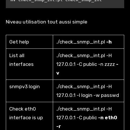
Niveau utilisation tout aussi simple
Get help
./check_snmp_int.pl
-h
List all
./check_snmp_int.pl -H
interfaces
127.0.0.1 -C public -n zzzz
-
v
snmpv3 login
./check_snmp_int.pl -H
127.0.0.1 -l login -w passwd
Check eth0
./check_snmp_int.pl -H
interface is up
127.0.0.1 -C public
-n eth0
-r