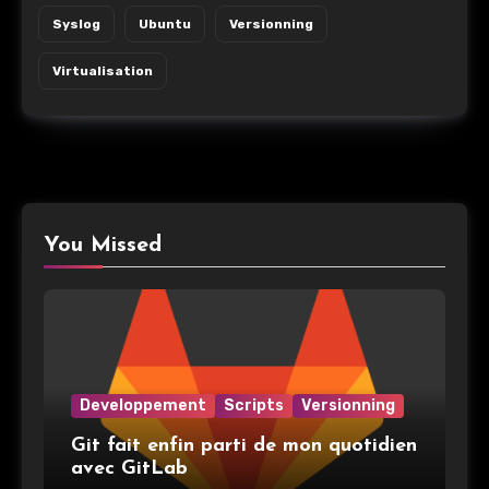
Syslog
Ubuntu
Versionning
Virtualisation
You Missed
Developpement
Scripts
Versionning
Git fait enfin parti de mon quotidien
avec GitLab