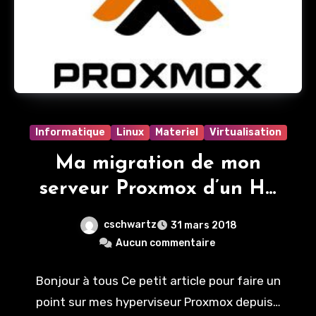
Informatique
Linux
Materiel
Virtualisation
Ma migration de mon
serveur Proxmox d’un HP
Proliant MicroServer N54L
cschwartz
31 mars 2018
vers un serveur IBM x3650
Aucun commentaire
M3
Bonjour à tous Ce petit article pour faire un
point sur mes hyperviseur Proxmox depuis…