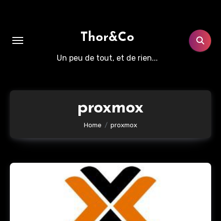
Aller
au
contenu
Thor&Co
principal
Un peu de tout, et de rien...
proxmox
Home
proxmox