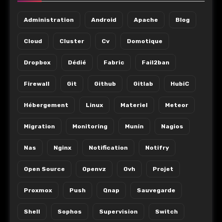
Administration
Android
Apache
Blog
Cloud
Cluster
Cv
Domotique
Dropbox
Dédié
Fabric
Fail2ban
Firewall
Git
Github
Gitlab
HubiC
Hébergement
Linux
Materiel
Meteor
Migration
Monitoring
Munin
Nagios
Nas
Nginx
Notification
Notifry
Open Source
Openvz
Ovh
Projet
Proxmox
Push
Qnap
Sauvegarde
Shell
Sophos
Supervision
Switch