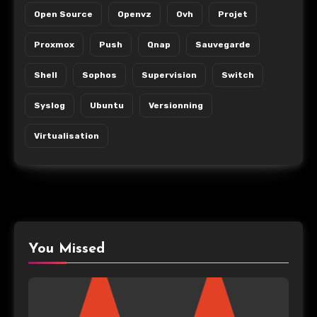
Open Source
Openvz
Ovh
Projet
Proxmox
Push
Qnap
Sauvegarde
Shell
Sophos
Supervision
Switch
Syslog
Ubuntu
Versionning
Virtualisation
You Missed