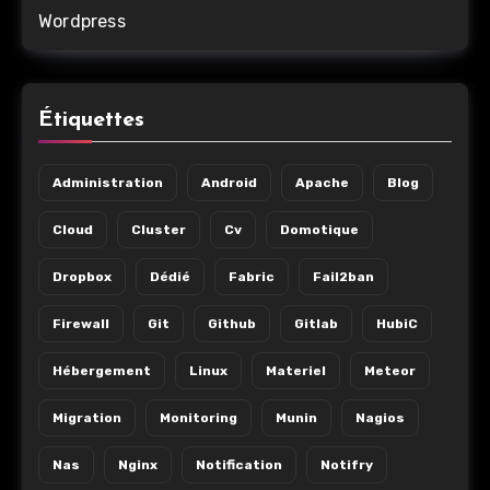
Wordpress
Étiquettes
Administration
Android
Apache
Blog
Cloud
Cluster
Cv
Domotique
Dropbox
Dédié
Fabric
Fail2ban
Firewall
Git
Github
Gitlab
HubiC
Hébergement
Linux
Materiel
Meteor
Migration
Monitoring
Munin
Nagios
Nas
Nginx
Notification
Notifry