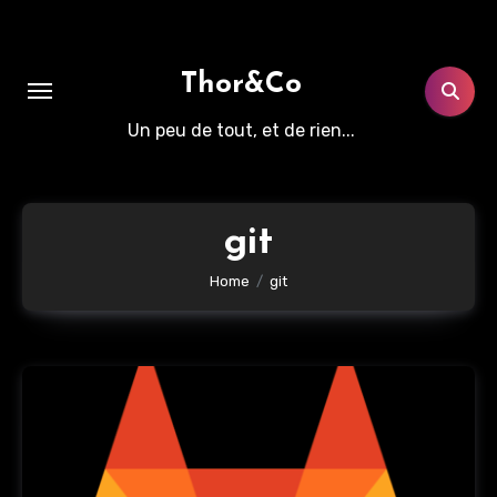
Aller
au
contenu
Thor&Co
principal
Un peu de tout, et de rien...
git
Home
git