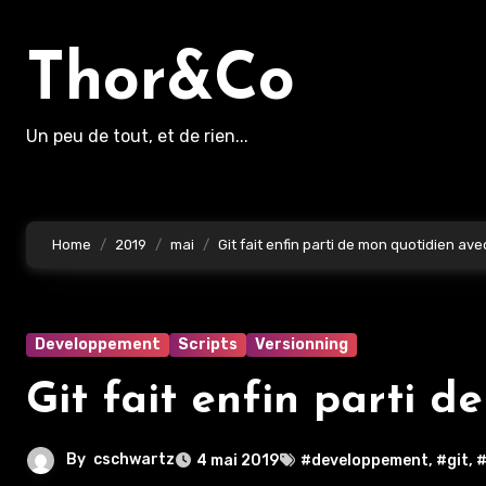
Aller
au
Thor&Co
contenu
principal
Un peu de tout, et de rien...
Home
2019
mai
Git fait enfin parti de mon quotidien ave
Developpement
Scripts
Versionning
Git fait enfin parti 
By
cschwartz
4 mai 2019
#developpement
,
#git
,
#