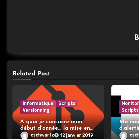
Related Post
Informatique
Scripts
Monitor
Versionning
Scripts
A quoi je consacre mon
Ma nouv
début d’année… la mise en
d’alert
place et l’utilisation de git
cschwartz
csc
12 janvier 2019