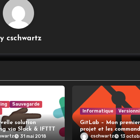
By
cschwartz
ing
Sauvegarde
Informatique
Versionn
elle solution
GitLab – Mon premier
ing via Slack & IFTTT
projet et les comman
utiles
hwartz
cschwartz
31 mai 2018
13 octob