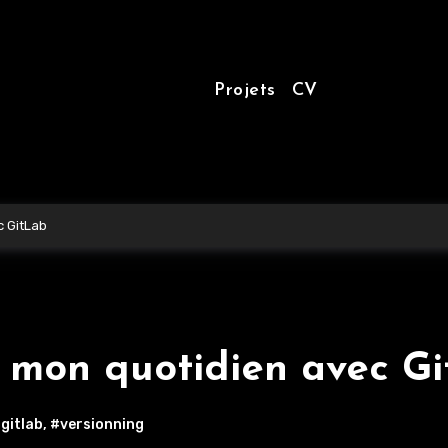
Projets
CV
c GitLab
de mon quotidien avec G
gitlab
,
#versionning