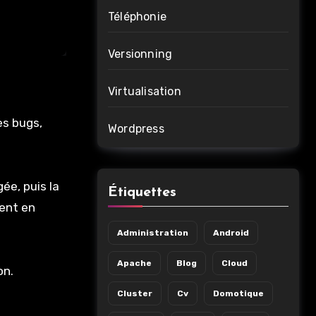
Téléphonie
Versionning
Virtualisation
es bugs,
Wordpress
ée, puis la
Étiquettes
ment en
Administration
Android
Apache
Blog
Cloud
on.
Cluster
Cv
Domotique