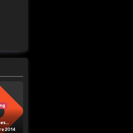
ing
des
re 2014