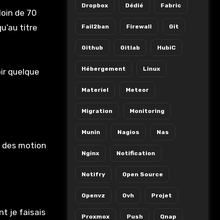
Dropbox
Dédié
Fabric
loin de 70
u’au titre
Fail2ban
Firewall
Git
Github
Gitlab
HubiC
Hébergement
Linux
oir quelque
Materiel
Meteor
Migration
Monitoring
Munin
Nagios
Nas
n des motion
Nginx
Notification
Notifry
Open Source
Openvz
Ovh
Projet
t je faisais
Proxmox
Push
Qnap