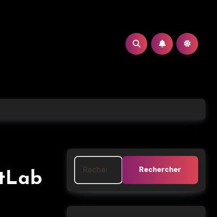
Rechercher :
itLab