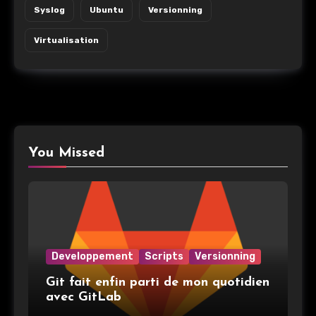
Syslog
Ubuntu
Versionning
Virtualisation
You Missed
Developpement
Scripts
Versionning
Git fait enfin parti de mon quotidien
avec GitLab