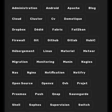
Administration
Android
Apache
Blog
Cloud
Cluster
Cv
Domotique
Dropbox
Dédié
Fabric
Fail2ban
Firewall
Git
Github
Gitlab
HubiC
Hébergement
Linux
Materiel
Meteor
Migration
Monitoring
Munin
Nagios
Nas
Nginx
Notification
Notifry
Open Source
Openvz
Ovh
Projet
Proxmox
Push
Qnap
Sauvegarde
Shell
Sophos
Supervision
Switch