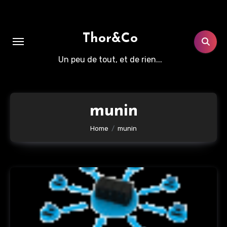
Aller
au
contenu
Thor&Co
principal
Un peu de tout, et de rien...
munin
Home
munin