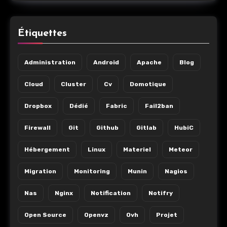
Étiquettes
Administration
Android
Apache
Blog
Cloud
Cluster
Cv
Domotique
Dropbox
Dédié
Fabric
Fail2ban
Firewall
Git
Github
Gitlab
HubiC
Hébergement
Linux
Materiel
Meteor
Migration
Monitoring
Munin
Nagios
Nas
Nginx
Notification
Notifry
Open Source
Openvz
Ovh
Projet