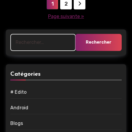
Pagination
1
2
des
Page suivante »
publications
Rechercher :
Catégories
# Edito
Android
Blogs