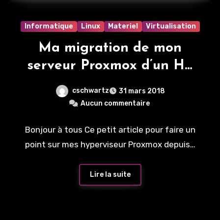
Informatique
Linux
Materiel
Virtualisation
Ma migration de mon
serveur Proxmox d’un HP
Proliant MicroServer N54L
cschwartz
31 mars 2018
vers un serveur IBM x3650
Aucun commentaire
M3
Bonjour à tous Ce petit article pour faire un
point sur mes hyperviseur Proxmox depuis…
Lire la suite