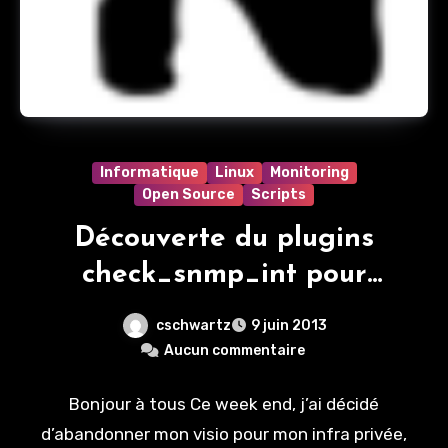
Informatique
Linux
Monitoring
Open Source
Scripts
Découverte du plugins
check_snmp_int pour
Nagios
cschwartz
9 juin 2013
Aucun commentaire
Bonjour à tous Ce week end, j’ai décidé
d’abandonner mon visio pour mon infra privée,