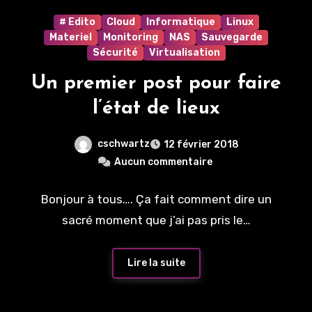
# Edito
Cloud
Informatique
Linux
Materiel
Monitoring
NAS
Sauvegarde
Sécurité
Virtualisation
Un premier post pour faire
l’état de lieux
cschwartz
12 février 2018
Aucun commentaire
Bonjour à tous…. Ça fait comment dire un
sacré moment que j’ai pas pris le…
Lire la suite