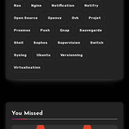
Nas
Nginx
Notification
Notifry
Open Source
Openvz
Ovh
Projet
Proxmox
Push
Qnap
Sauvegarde
Shell
Sophos
Supervision
Switch
Syslog
Ubuntu
Versionning
Virtualisation
You Missed