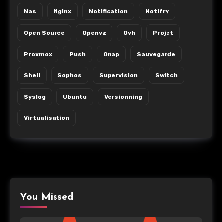
Nas
Nginx
Notification
Notifry
Open Source
Openvz
Ovh
Projet
Proxmox
Push
Qnap
Sauvegarde
Shell
Sophos
Supervision
Switch
Syslog
Ubuntu
Versionning
Virtualisation
You Missed