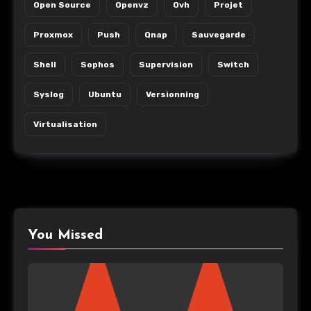
Open Source
Openvz
Ovh
Projet
Proxmox
Push
Qnap
Sauvegarde
Shell
Sophos
Supervision
Switch
Syslog
Ubuntu
Versionning
Virtualisation
You Missed