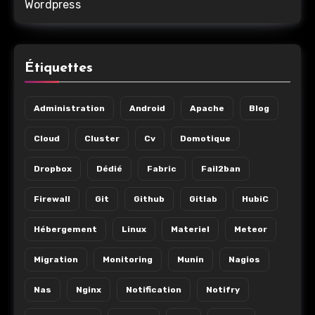
Wordpress
Étiquettes
Administration
Android
Apache
Blog
Cloud
Cluster
Cv
Domotique
Dropbox
Dédié
Fabric
Fail2ban
Firewall
Git
Github
Gitlab
HubiC
Hébergement
Linux
Materiel
Meteor
Migration
Monitoring
Munin
Nagios
Nas
Nginx
Notification
Notifry