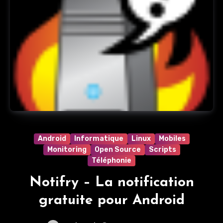
Android
Informatique
Linux
Mobiles
Monitoring
Open Source
Scripts
Téléphonie
Notifry – La notification
gratuite pour Android