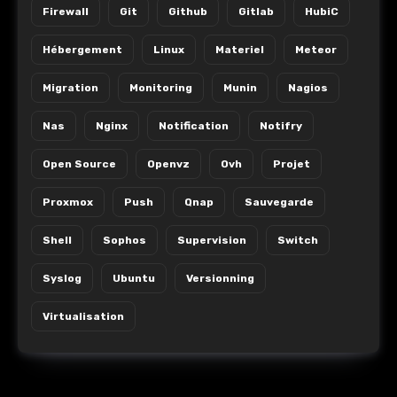
Firewall
Git
Github
Gitlab
HubiC
Hébergement
Linux
Materiel
Meteor
Migration
Monitoring
Munin
Nagios
Nas
Nginx
Notification
Notifry
Open Source
Openvz
Ovh
Projet
Proxmox
Push
Qnap
Sauvegarde
Shell
Sophos
Supervision
Switch
Syslog
Ubuntu
Versionning
Virtualisation