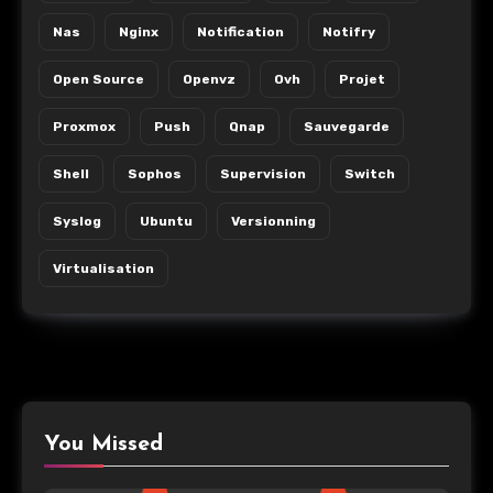
Nas
Nginx
Notification
Notifry
Open Source
Openvz
Ovh
Projet
Proxmox
Push
Qnap
Sauvegarde
Shell
Sophos
Supervision
Switch
Syslog
Ubuntu
Versionning
Virtualisation
You Missed