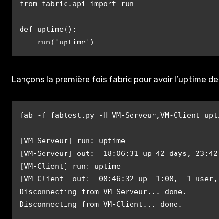
from fabric.api import run

def uptime():

    run('uptime')
Lançons la première fois fabric pour avoir l’uptime d
fab -f fabtest.py -H VM-Serveur,VM-Client upti
[VM-Serveur] run: uptime

[VM-Serveur] out:  18:06:31 up 42 days, 23:42
[VM-Client] run: uptime

[VM-Client] out:  08:46:32 up  1:08,  1 user,
Disconnecting from VM-Serveur... done.

Disconnecting from VM-Client... done.