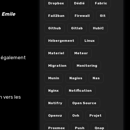
Dropbox
Dédié
Fabric
e
Emile
Fail2ban
Firewall
Git
Github
Gitlab
HubiC
Hébergement
Linux
Materiel
Meteor
 également
Migration
Monitoring
Munin
Nagios
Nas
Nginx
Notification
h vers les
Notifry
Open Source
Openvz
Ovh
Projet
Proxmox
Push
Qnap