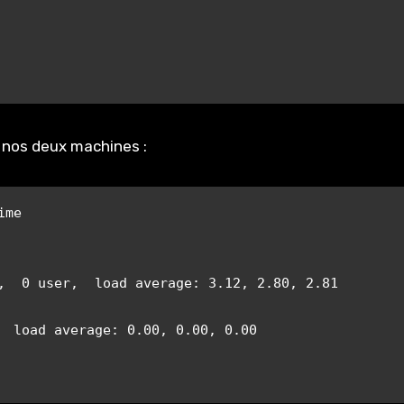
e nos deux machines :
me

,  0 user,  load average: 3.12, 2.80, 2.81

  load average: 0.00, 0.00, 0.00
