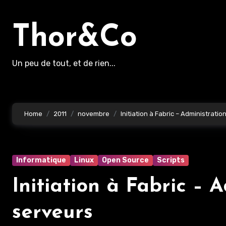
Aller
au
Thor&Co
contenu
principal
Un peu de tout, et de rien...
Home
2011
novembre
Initiation à Fabric – Administrati
Informatique
Linux
Open Source
Scripts
Initiation à Fabric – 
serveurs