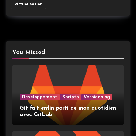
Virtualisation
You Missed
Developpement
Scripts
Versionning
Git fait enfin parti de mon quotidien
avec GitLab