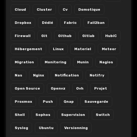
Cloud
Cluster
Cv
Domotique
Dropbox
Dédié
Fabric
Fail2ban
Firewall
Git
Github
Gitlab
HubiC
Hébergement
Linux
Materiel
Meteor
Migration
Monitoring
Munin
Nagios
Nas
Nginx
Notification
Notifry
Open Source
Openvz
Ovh
Projet
Proxmox
Push
Qnap
Sauvegarde
Shell
Sophos
Supervision
Switch
Syslog
Ubuntu
Versionning