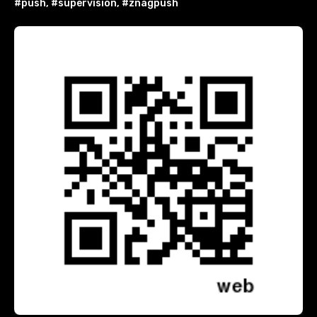
#push
,
#supervision
,
#znagpush