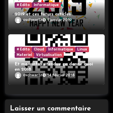
# Edito
Informatique
2019 et ces futurs articles
cschwartz
1 janvier 2019
# Edito
Cloud
Informatique
Linux
Materiel
Virtualisation
Et mon infra étendue ça donne quoi
en 2018
cschwartz
14 février 2018
Laisser un commentaire