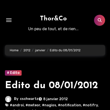
Aller
au
contenu
Thor&Co
principal
Un peu de tout, et de rien...
Home
2012
janvier
Edito du 08/01/2012
# Edito
Edito du 08/01/2012
By
cschwartz
8 janvier 2012
#androi
,
#meteor
,
#nagios
,
#notification
,
#notifry
,