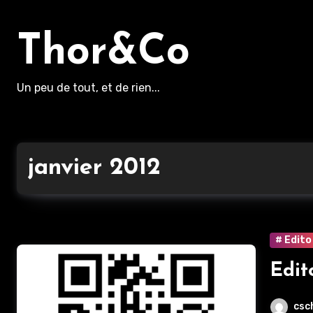
Aller
au
Thor&Co
contenu
principal
Un peu de tout, et de rien...
janvier 2012
# Edito
Edit
csc