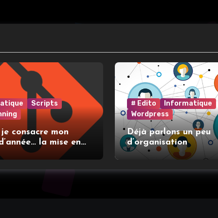
atique
Scripts
# Edito
Informatique
nning
Wordpress
 je consacre mon
Déjà parlons un peu
d’année… la mise en
d’organisation
t l’utilisation de git