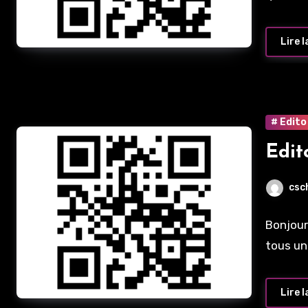
Lire l
# Edito
Edit
csc
Bonjour
tous u
Lire l