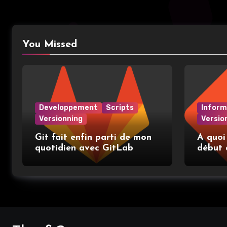
You Missed
Developpement
Scripts
Inform
Versionning
Versio
Git fait enfin parti de mon
A quoi
quotidien avec GitLab
début 
place e