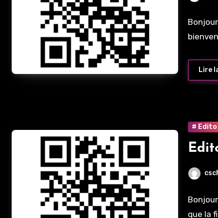
Bonjour
bienven
Lire l
# Edito
Edit
csc
Bonjour
que la f