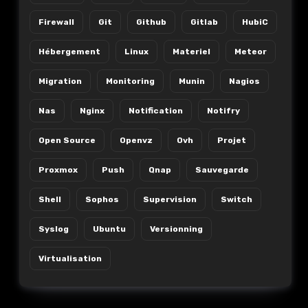
Firewall
Git
Github
Gitlab
HubiC
Hébergement
Linux
Materiel
Meteor
Migration
Monitoring
Munin
Nagios
Nas
Nginx
Notification
Notifry
Open Source
Openvz
Ovh
Projet
Proxmox
Push
Qnap
Sauvegarde
Shell
Sophos
Supervision
Switch
Syslog
Ubuntu
Versionning
Virtualisation