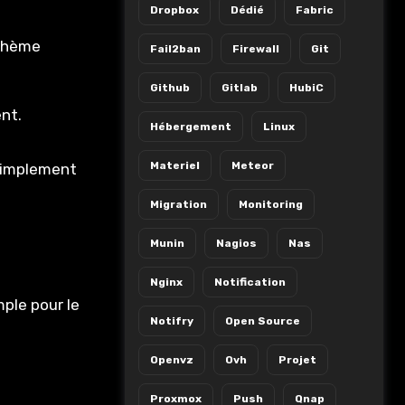
Dropbox
Dédié
Fabric
 thème
Fail2ban
Firewall
Git
Github
Gitlab
HubiC
nt.
Hébergement
Linux
Materiel
Meteor
 simplement
Migration
Monitoring
Munin
Nagios
Nas
Nginx
Notification
mple pour le
Notifry
Open Source
Openvz
Ovh
Projet
Proxmox
Push
Qnap