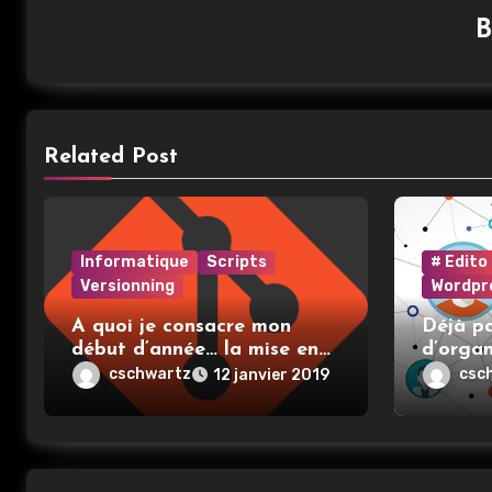
Related Post
Informatique
Scripts
# Edito
Versionning
Wordpr
A quoi je consacre mon
Déjà pa
début d’année… la mise en
d’organ
place et l’utilisation de git
cschwartz
csc
12 janvier 2019