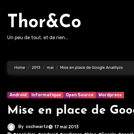
Aller
au
Thor&Co
contenu
principal
Un peu de tout, et de rien...
Home
2013
mai
Mise en place de Google Analitycs
Android
Informatique
Open Source
Wordpress
Mise en place de Goo
By
cschwartz
17 mai 2013