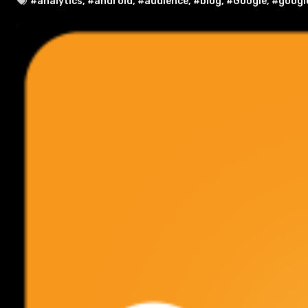
#analytics
,
#android
,
#audience
,
#blog
,
#Google
,
#google