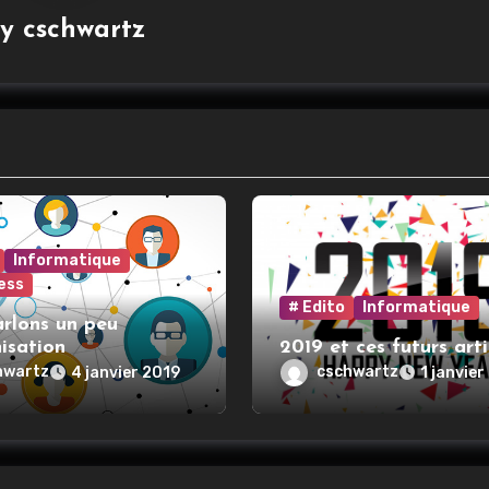
By
cschwartz
Informatique
ess
# Edito
Informatique
rlons un peu
isation
2019 et ces futurs arti
hwartz
cschwartz
4 janvier 2019
1 janvier