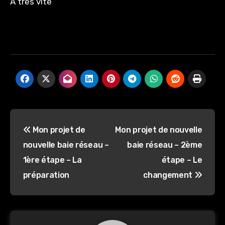
A très vite
Navigation
Mon projet de
Mon projet de nouvelle
de
nouvelle baie réseau –
baie réseau – 2ème
l’article
1ère étape – La
étape – Le
préparation
changement