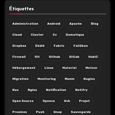
Étiquettes
Administration
Android
Apache
Blog
Cloud
Cluster
Cv
Domotique
Dropbox
Dédié
Fabric
Fail2ban
Firewall
Git
Github
Gitlab
HubiC
Hébergement
Linux
Materiel
Meteor
Migration
Monitoring
Munin
Nagios
Nas
Nginx
Notification
Notifry
Open Source
Openvz
Ovh
Projet
Proxmox
Push
Qnap
Sauvegarde