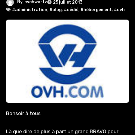
By
cschwartz
25 juillet 2013
#administration
,
#blog
,
#dédié
,
#hébergement
,
#ovh
Bonsoir à tous
Là que dire de plus à part un grand BRAVO pour