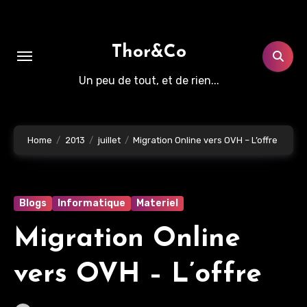
Aller
au
contenu
Thor&Co
principal
Un peu de tout, et de rien...
Home
2013
juillet
Migration Online vers OVH – L’offre
Blogs
Informatique
Materiel
Migration Online
vers OVH – L’offre