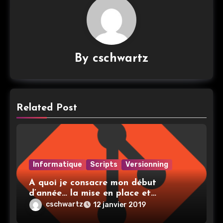
By
cschwartz
Related Post
Informatique
Scripts
Versionning
A quoi je consacre mon début
d’année… la mise en place et
l’utilisation de git
cschwartz
12 janvier 2019