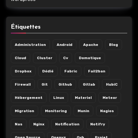
Étiquettes
Administration
Android
Apache
Blog
Cloud
Cluster
Cv
Domotique
Dropbox
Dédié
Fabric
Fail2ban
Firewall
Git
Github
Gitlab
HubiC
Hébergement
Linux
Materiel
Meteor
Migration
Monitoring
Munin
Nagios
Nas
Nginx
Notification
Notifry
Open Source
Openvz
Ovh
Projet