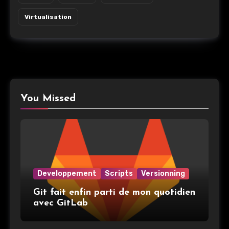
Virtualisation
You Missed
Developpement
Scripts
Versionning
Git fait enfin parti de mon quotidien
avec GitLab