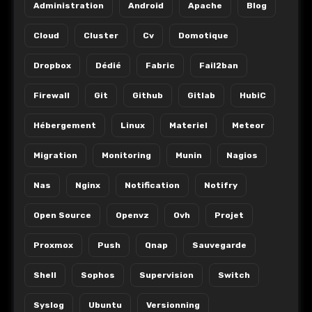
Administration
Android
Apache
Blog
Cloud
Cluster
Cv
Domotique
Dropbox
Dédié
Fabric
Fail2ban
Firewall
Git
Github
Gitlab
HubiC
Hébergement
Linux
Materiel
Meteor
Migration
Monitoring
Munin
Nagios
Nas
Nginx
Notification
Notifry
Open Source
Openvz
Ovh
Projet
Proxmox
Push
Qnap
Sauvegarde
Shell
Sophos
Supervision
Switch
Syslog
Ubuntu
Versionning