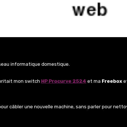
éseau informatique domestique.
britait mon switch
HP Procurve 2524
et ma
Freebox
et
pour câbler une nouvelle machine, sans parler pour netto