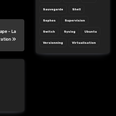
Sauvegarde
Shell
Sophos
Supervision
tape – La
Switch
Syslog
Ubuntu
ration
Versionning
Virtualisation