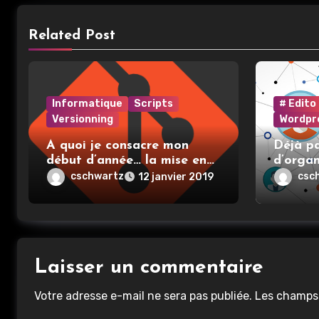
Related Post
Informatique
Scripts
# Edito
Versionning
Wordpr
A quoi je consacre mon
Déjà pa
début d’année… la mise en
d’organ
place et l’utilisation de git
cschwartz
csc
12 janvier 2019
Laisser un commentaire
Votre adresse e-mail ne sera pas publiée.
Les champs 