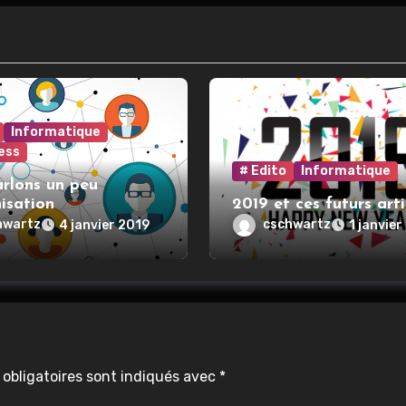
Informatique
ess
# Edito
Informatique
rlons un peu
isation
2019 et ces futurs arti
hwartz
cschwartz
4 janvier 2019
1 janvier
obligatoires sont indiqués avec
*