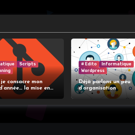
atique
Scripts
# Edito
Informatique
nning
Wordpress
 je consacre mon
Déjà parlons un peu
d’année… la mise en
d’organisation
t l’utilisation de git