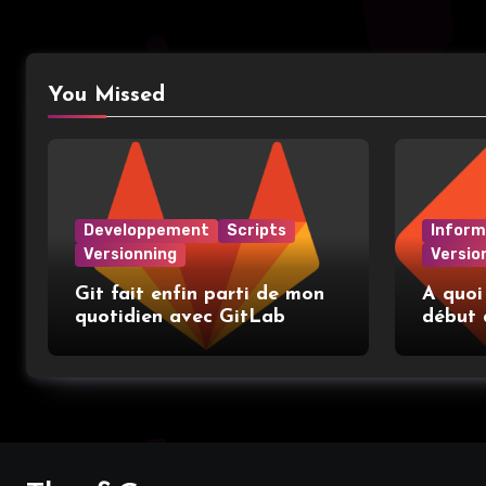
You Missed
Developpement
Scripts
Inform
Versionning
Versio
Git fait enfin parti de mon
A quoi
quotidien avec GitLab
début 
place e