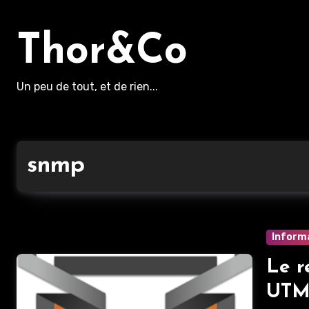
Aller
au
Thor&Co
contenu
principal
Un peu de tout, et de rien...
snmp
Inform
Le r
UTM 