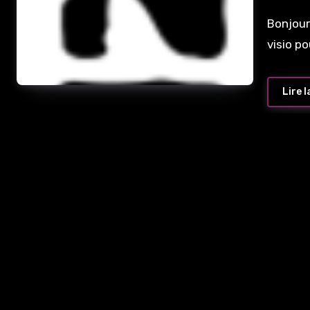
Bonjour
visio p
Lire l