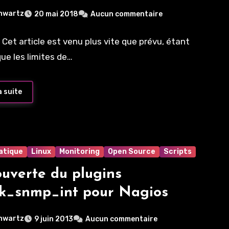
sense
hwartz
20 mai 2018
Aucun commentaire
 Cet article est venu plus vite que prévu, étant
ue les limites de…
a suite
atique
Linux
Monitoring
Open Source
Scripts
uverte du plugins
k_snmp_int pour Nagios
hwartz
9 juin 2013
Aucun commentaire