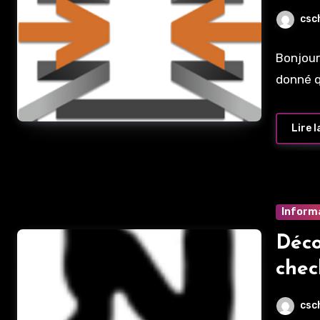
OPN
csc
Bonjour
donné q
Lire l
Inform
Déco
chec
csc