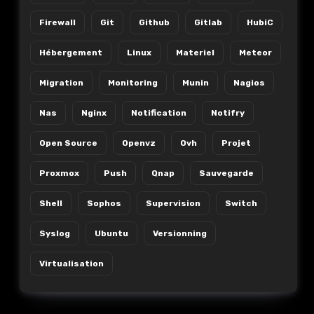
Firewall
Git
Github
Gitlab
HubiC
Hébergement
Linux
Materiel
Meteor
Migration
Monitoring
Munin
Nagios
Nas
Nginx
Notification
Notifry
Open Source
Openvz
Ovh
Projet
Proxmox
Push
Qnap
Sauvegarde
Shell
Sophos
Supervision
Switch
Syslog
Ubuntu
Versionning
Virtualisation