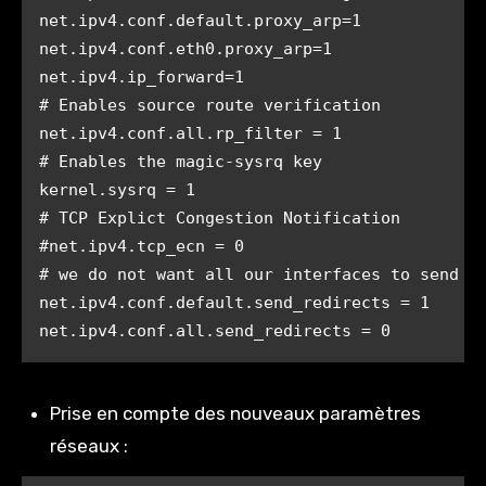
net.ipv4.conf.default.proxy_arp=1

net.ipv4.conf.eth0.proxy_arp=1

net.ipv4.ip_forward=1

# Enables source route verification

net.ipv4.conf.all.rp_filter = 1

# Enables the magic-sysrq key

kernel.sysrq = 1

# TCP Explict Congestion Notification

#net.ipv4.tcp_ecn = 0

# we do not want all our interfaces to send re
net.ipv4.conf.default.send_redirects = 1

net.ipv4.conf.all.send_redirects = 0
Prise en compte des nouveaux paramètres
réseaux :