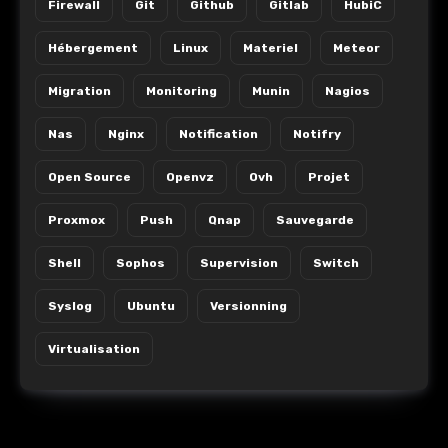
Firewall
Git
Github
Gitlab
HubiC
Hébergement
Linux
Materiel
Meteor
Migration
Monitoring
Munin
Nagios
Nas
Nginx
Notification
Notifry
Open Source
Openvz
Ovh
Projet
Proxmox
Push
Qnap
Sauvegarde
Shell
Sophos
Supervision
Switch
Syslog
Ubuntu
Versionning
Virtualisation