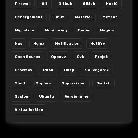
Firewall
Git
Github
Gitlab
HubiC
Hébergement
Linux
Materiel
Meteor
Migration
Monitoring
Munin
Nagios
Nas
Nginx
Notification
Notifry
Open Source
Openvz
Ovh
Projet
Proxmox
Push
Qnap
Sauvegarde
Shell
Sophos
Supervision
Switch
Syslog
Ubuntu
Versionning
Virtualisation