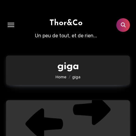
Aller
au
contenu
Thor&Co
principal
Un peu de tout, et de rien...
giga
Home
giga