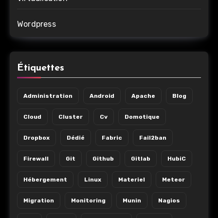
Wordpress
Étiquettes
Administration
Android
Apache
Blog
Cloud
Cluster
Cv
Domotique
Dropbox
Dédié
Fabric
Fail2ban
Firewall
Git
Github
Gitlab
HubiC
Hébergement
Linux
Materiel
Meteor
Migration
Monitoring
Munin
Nagios