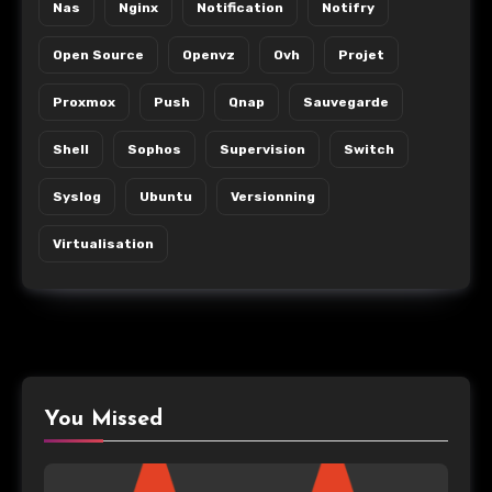
Nas
Nginx
Notification
Notifry
Open Source
Openvz
Ovh
Projet
Proxmox
Push
Qnap
Sauvegarde
Shell
Sophos
Supervision
Switch
Syslog
Ubuntu
Versionning
Virtualisation
You Missed