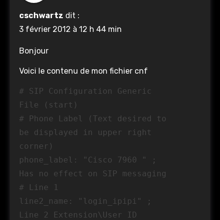
cschwartz
dit :
3 février 2012 à 12 h 44 min
Bonjour
Voici le contenu de mon fichier cnf
# SIP Configuration Generic
File (start)
# Phone Label (Text desired to
be displayed in upper right
corner)
phone_label: "Cisco 7960 " ;
Has no effect on SIP messaging
# Line 1
line2_name: "login_ipipi" ;
Line 2 Extension\User ID