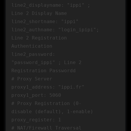
line2_displayname: "ippi" ;
Line 2 Display Name
line2_shortname: "ippi"
line2_authname: "login_ipipi";
Line 2 Registration
Authentication
line2_password:
"password_ippi" ; Line 2
Registration Passwordd
# Proxy Server
proxy1_address: "ippi.fr"
proxy1_port: 5060
# Proxy Registration (0-
disable (default), 1-enable)
proxy_register: 1
# NAT/Firewall Traversal