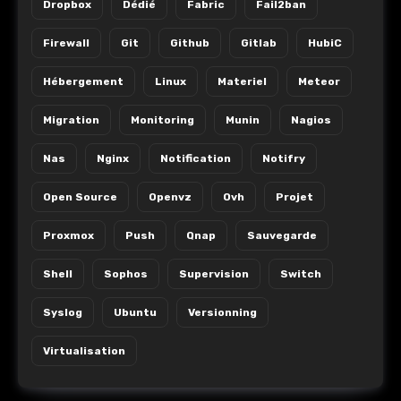
Dropbox
Dédié
Fabric
Fail2ban
Firewall
Git
Github
Gitlab
HubiC
Hébergement
Linux
Materiel
Meteor
Migration
Monitoring
Munin
Nagios
Nas
Nginx
Notification
Notifry
Open Source
Openvz
Ovh
Projet
Proxmox
Push
Qnap
Sauvegarde
Shell
Sophos
Supervision
Switch
Syslog
Ubuntu
Versionning
Virtualisation