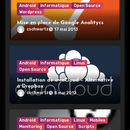
Android
Informatique
Open Source
Wordpress
Mise en place de Google Analitycs
cschwartz
17 mai 2013
Android
Informatique
Linux
Open Source
Installation de ownCloud – Alternative
à Dropbox
cschwartz
8 mai 2012
Android
Informatique
Linux
Mobiles
Monitoring
Open Source
Scripts