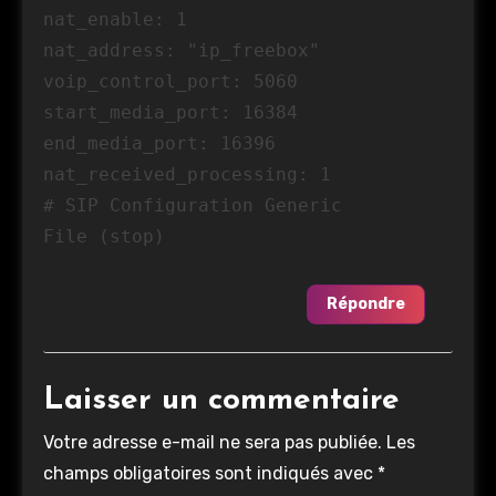
nat_enable: 1
nat_address: "ip_freebox"
voip_control_port: 5060
start_media_port: 16384
end_media_port: 16396
nat_received_processing: 1
# SIP Configuration Generic
File (stop)
Répondre
Laisser un commentaire
Votre adresse e-mail ne sera pas publiée.
Les
champs obligatoires sont indiqués avec
*