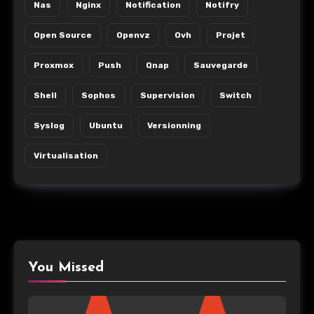
Nas
Nginx
Notification
Notifry
Open Source
Openvz
Ovh
Projet
Proxmox
Push
Qnap
Sauvegarde
Shell
Sophos
Supervision
Switch
Syslog
Ubuntu
Versionning
Virtualisation
You Missed