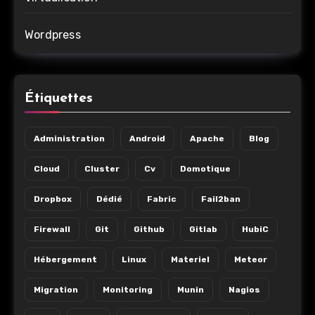
Wordpress
Étiquettes
Administration
Android
Apache
Blog
Cloud
Cluster
Cv
Domotique
Dropbox
Dédié
Fabric
Fail2ban
Firewall
Git
Github
Gitlab
HubiC
Hébergement
Linux
Materiel
Meteor
Migration
Monitoring
Munin
Nagios