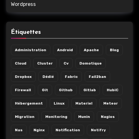
Wordpress
Étiquettes
Administration
Android
Apache
Blog
Cloud
Cluster
Cv
Domotique
Dropbox
Dédié
Fabric
Fail2ban
Firewall
Git
Github
Gitlab
HubiC
Hébergement
Linux
Materiel
Meteor
Migration
Monitoring
Munin
Nagios
Nas
Nginx
Notification
Notifry