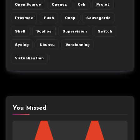
Open Source
Openvz
Ovh
Projet
Proxmox
Push
Qnap
Sauvegarde
Shell
Sophos
Supervision
Switch
Syslog
Ubuntu
Versionning
Virtualisation
You Missed