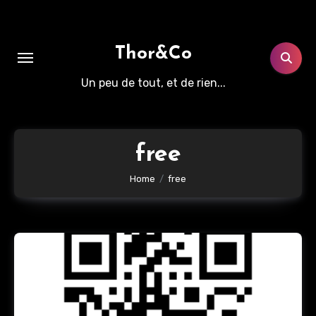
Aller
au
contenu
Thor&Co
principal
Un peu de tout, et de rien...
free
Home
free