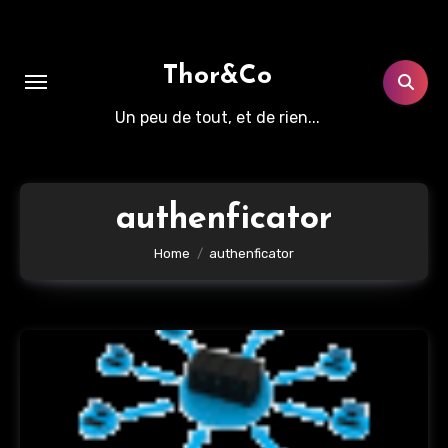
Aller
au
contenu
Thor&Co
principal
Un peu de tout, et de rien...
authenficator
Home
authenficator