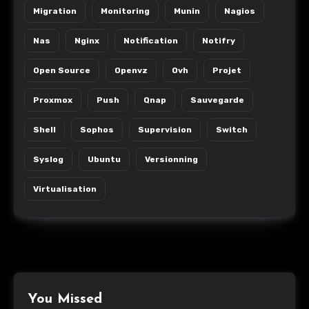
Migration
Monitoring
Munin
Nagios
Nas
Nginx
Notification
Notifry
Open Source
Openvz
Ovh
Projet
Proxmox
Push
Qnap
Sauvegarde
Shell
Sophos
Supervision
Switch
Syslog
Ubuntu
Versionning
Virtualisation
You Missed