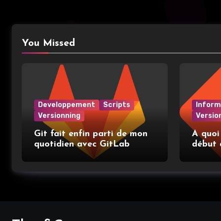
You Missed
Developpement
Scripts
Inform
Versionning
Versio
Git fait enfin parti de mon
A quoi
quotidien avec GitLab
début 
place e