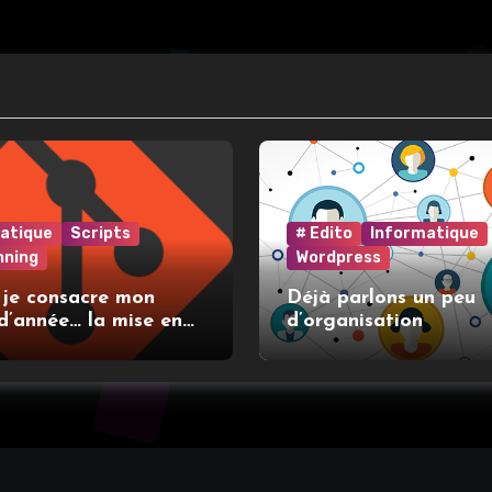
atique
Scripts
# Edito
Informatique
nning
Wordpress
 je consacre mon
Déjà parlons un peu
d’année… la mise en
d’organisation
t l’utilisation de git