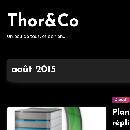
Aller
au
Thor&Co
contenu
principal
Un peu de tout, et de rien...
août 2015
Cloud
Plan
réplicatio