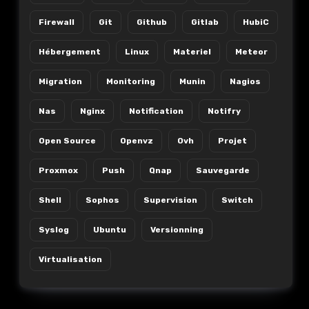
Firewall
Git
Github
Gitlab
HubiC
Hébergement
Linux
Materiel
Meteor
Migration
Monitoring
Munin
Nagios
Nas
Nginx
Notification
Notifry
Open Source
Openvz
Ovh
Projet
Proxmox
Push
Qnap
Sauvegarde
Shell
Sophos
Supervision
Switch
Syslog
Ubuntu
Versionning
Virtualisation