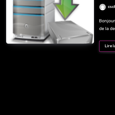
d’O
csc
Bonjour
de la d
Lire l