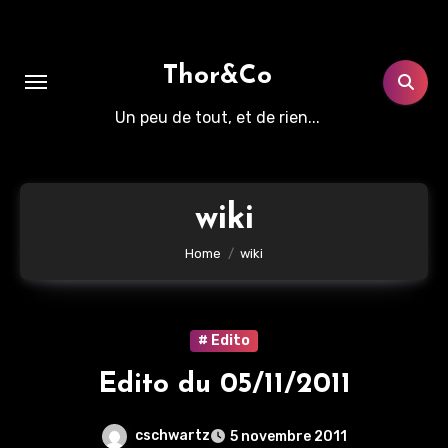
Aller
au
contenu
Thor&Co
principal
Un peu de tout, et de rien...
wiki
Home
wiki
# Edito
Edito du 05/11/2011
cschwartz
5 novembre 2011