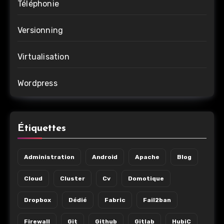
Téléphonie
Versionning
Virtualisation
Wordpress
Étiquettes
Administration
Android
Apache
Blog
Cloud
Cluster
Cv
Domotique
Dropbox
Dédié
Fabric
Fail2ban
Firewall
Git
Github
Gitlab
HubiC