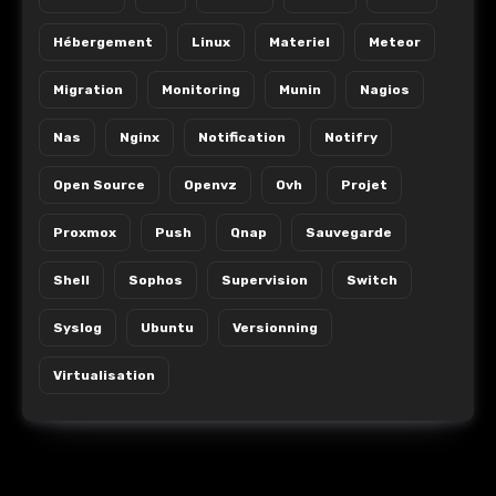
Hébergement
Linux
Materiel
Meteor
Migration
Monitoring
Munin
Nagios
Nas
Nginx
Notification
Notifry
Open Source
Openvz
Ovh
Projet
Proxmox
Push
Qnap
Sauvegarde
Shell
Sophos
Supervision
Switch
Syslog
Ubuntu
Versionning
Virtualisation