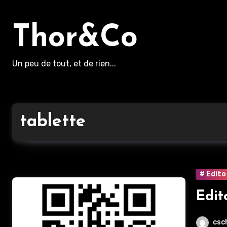
Aller
au
Thor&Co
contenu
principal
Un peu de tout, et de rien...
tablette
# Edito
Edit
csc