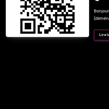
Bonjour
(déména
Lire l