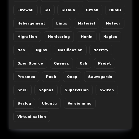
Firewall
Git
Github
Gitlab
HubiC
Hébergement
Linux
Materiel
Meteor
Migration
Monitoring
Munin
Nagios
Nas
Nginx
Notification
Notifry
Open Source
Openvz
Ovh
Projet
Proxmox
Push
Qnap
Sauvegarde
Shell
Sophos
Supervision
Switch
Syslog
Ubuntu
Versionning
Virtualisation