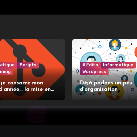
atique
Scripts
# Edito
Informatique
nning
Wordpress
 je consacre mon
Déjà parlons un peu
d’année… la mise en
d’organisation
t l’utilisation de git