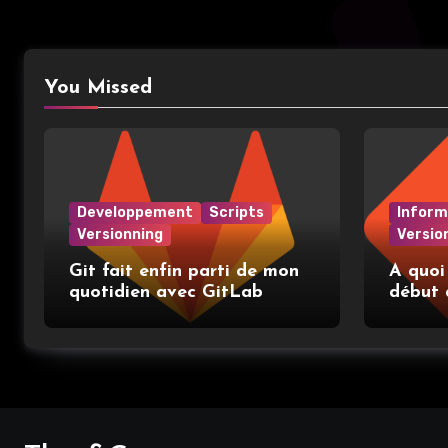
You Missed
Developpement
Scripts
Inform
Versionning
Versio
Git fait enfin parti de mon
A quoi
quotidien avec GitLab
début 
place e