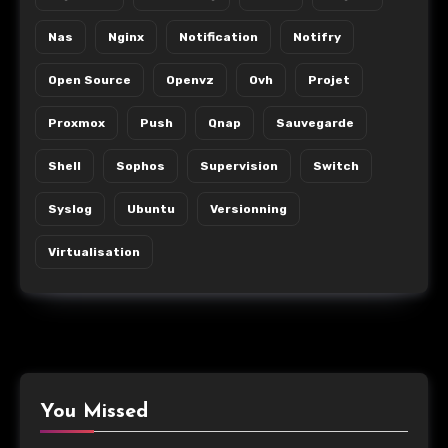
Nas
Nginx
Notification
Notifry
Open Source
Openvz
Ovh
Projet
Proxmox
Push
Qnap
Sauvegarde
Shell
Sophos
Supervision
Switch
Syslog
Ubuntu
Versionning
Virtualisation
You Missed