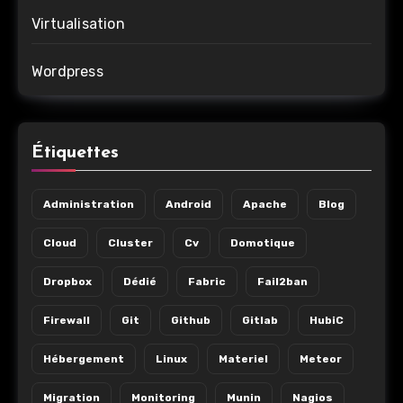
Virtualisation
Wordpress
Étiquettes
Administration
Android
Apache
Blog
Cloud
Cluster
Cv
Domotique
Dropbox
Dédié
Fabric
Fail2ban
Firewall
Git
Github
Gitlab
HubiC
Hébergement
Linux
Materiel
Meteor
Migration
Monitoring
Munin
Nagios