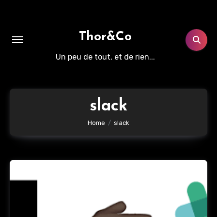
Aller
au
contenu
Thor&Co
principal
Un peu de tout, et de rien...
slack
Home
slack