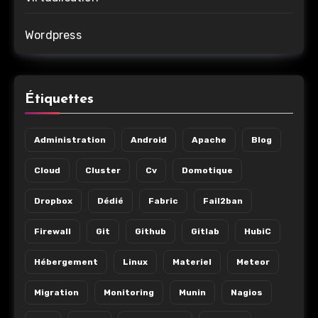
Wordpress
Étiquettes
Administration
Android
Apache
Blog
Cloud
Cluster
Cv
Domotique
Dropbox
Dédié
Fabric
Fail2ban
Firewall
Git
Github
Gitlab
HubiC
Hébergement
Linux
Materiel
Meteor
Migration
Monitoring
Munin
Nagios