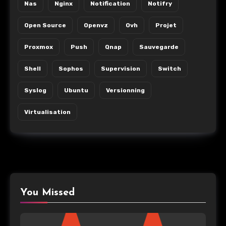
Nas
Nginx
Notification
Notifry
Open Source
Openvz
Ovh
Projet
Proxmox
Push
Qnap
Sauvegarde
Shell
Sophos
Supervision
Switch
Syslog
Ubuntu
Versionning
Virtualisation
You Missed