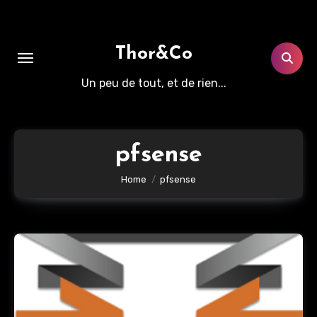
Aller
au
contenu
Thor&Co
principal
Un peu de tout, et de rien...
pfsense
Home
pfsense