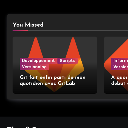
You Missed
Developpement
Scripts
Inform
Versionning
Versio
Git fait enfin parti de mon
A quoi
quotidien avec GitLab
début 
place e