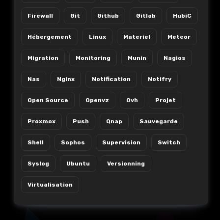
Firewall
Git
Github
Gitlab
HubiC
Hébergement
Linux
Materiel
Meteor
Migration
Monitoring
Munin
Nagios
Nas
Nginx
Notification
Notifry
Open Source
Openvz
Ovh
Projet
Proxmox
Push
Qnap
Sauvegarde
Shell
Sophos
Supervision
Switch
Syslog
Ubuntu
Versionning
Virtualisation