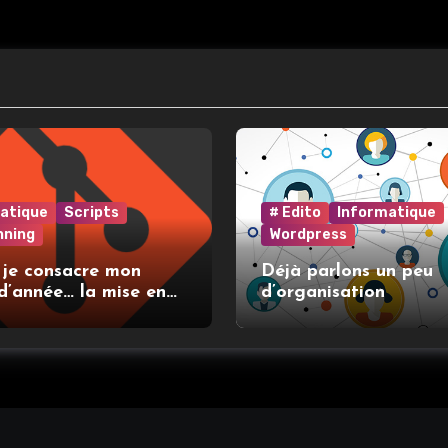
atique
Scripts
# Edito
Informatique
nning
Wordpress
 je consacre mon
Déjà parlons un peu
d’année… la mise en
d’organisation
t l’utilisation de git