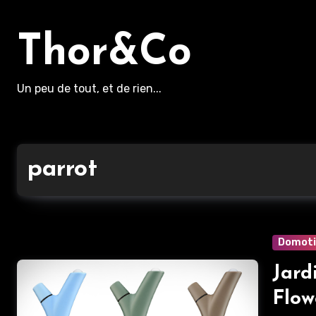
Aller
au
Thor&Co
contenu
principal
Un peu de tout, et de rien...
parrot
Domot
Jard
Flow