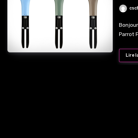
csc
Bonjour 
Parrot 
Lire l