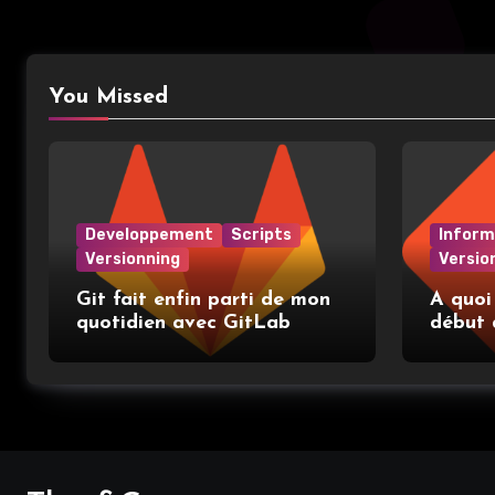
You Missed
Developpement
Scripts
Inform
Versionning
Versio
Git fait enfin parti de mon
A quoi
quotidien avec GitLab
début 
place e