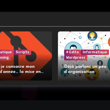
atique
Scripts
# Edito
Informatique
nning
Wordpress
 je consacre mon
Déjà parlons un peu
d’année… la mise en
d’organisation
t l’utilisation de git