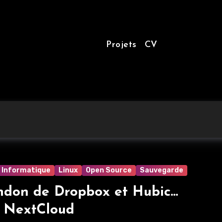
Projets
CV
Informatique
Linux
Open Source
Sauvegarde
don de Dropbox et Hubic…
 NextCloud