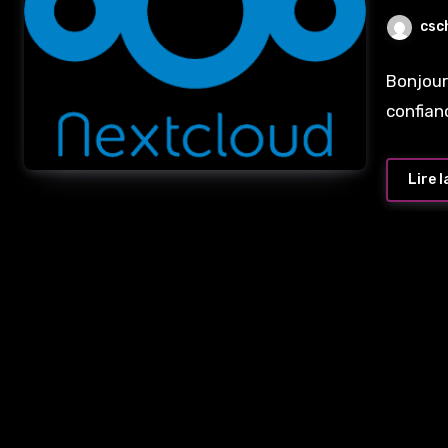
csc
Bonjour
confian
Lire l