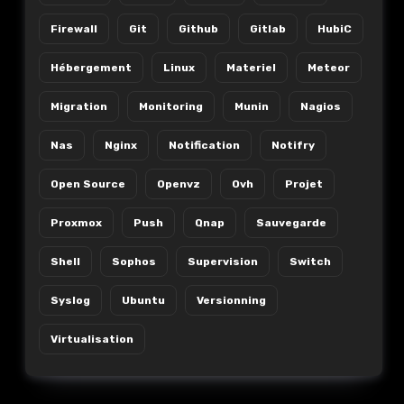
Firewall
Git
Github
Gitlab
HubiC
Hébergement
Linux
Materiel
Meteor
Migration
Monitoring
Munin
Nagios
Nas
Nginx
Notification
Notifry
Open Source
Openvz
Ovh
Projet
Proxmox
Push
Qnap
Sauvegarde
Shell
Sophos
Supervision
Switch
Syslog
Ubuntu
Versionning
Virtualisation