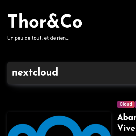
Aller
au
Thor&Co
contenu
principal
Un peu de tout, et de rien...
nextcloud
Cloud
Aban
Vive