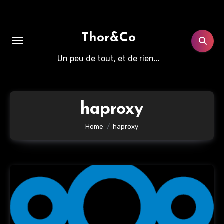
Aller
au
contenu
Thor&Co
principal
Un peu de tout, et de rien...
haproxy
Home
haproxy