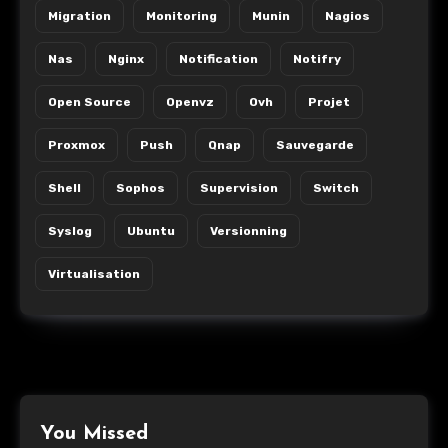
Migration
Monitoring
Munin
Nagios
Nas
Nginx
Notification
Notifry
Open Source
Openvz
Ovh
Projet
Proxmox
Push
Qnap
Sauvegarde
Shell
Sophos
Supervision
Switch
Syslog
Ubuntu
Versionning
Virtualisation
You Missed