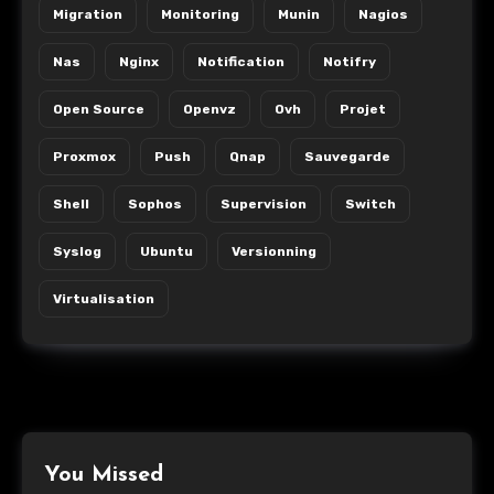
Migration
Monitoring
Munin
Nagios
Nas
Nginx
Notification
Notifry
Open Source
Openvz
Ovh
Projet
Proxmox
Push
Qnap
Sauvegarde
Shell
Sophos
Supervision
Switch
Syslog
Ubuntu
Versionning
Virtualisation
You Missed