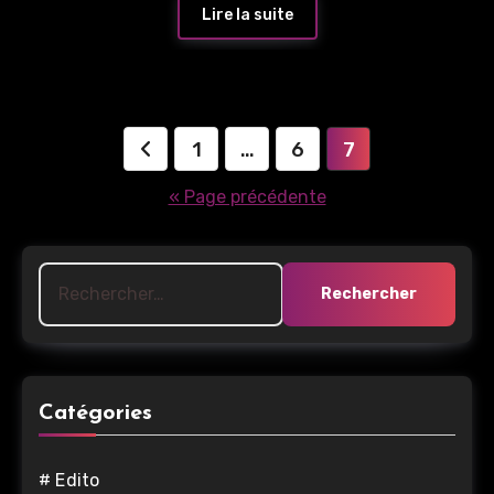
Lire la suite
Pagination
1
…
6
7
des
« Page précédente
publications
Rechercher :
Catégories
# Edito