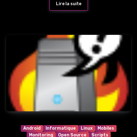
Lire la suite
Android
Informatique
Linux
Mobiles
Monitoring
Open Source
Scripts